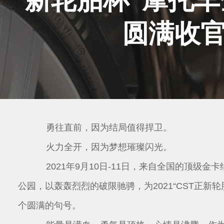
社会责任
圆满收
勇往直前，因为结局值得捍卫。
火力全开，因为梦想璀璨闪光。
2021年9月10日-11日，来自全国的顶级
公园，以轰轰烈烈的破限驰骋，为2021“CST正新
个圆满的句号。