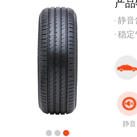
产品
静音
休闲车胎
稳定
内胎
静音