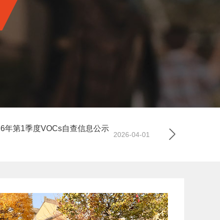
26年第1季度VOCs自查信息公示
厦门正新（集
2026-04-01
示