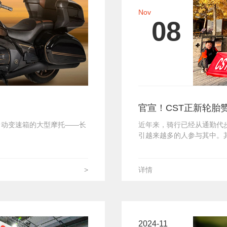
Nov
08
官宣！CST正新轮胎
自动变速箱的大型摩托——长
近年来，骑行已经从通勤代
引越来越多的人参与其中。
>
详情
2024-11