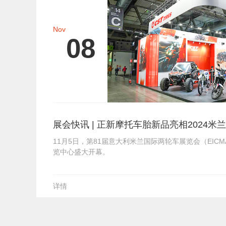
Nov
08
展会快讯 | 正新摩托车胎新品亮相2024米
11月5日，第81届意大利米兰国际两轮车展览会（EIC
览中心盛大开幕。
详情