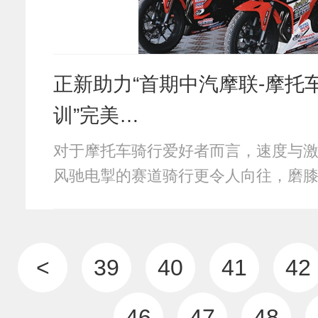
正新助力“首期中汽摩联-摩托
训”完美…
对于摩托车骑行爱好者而言，速度与
风驰电掣的赛道骑行更令人向往，磨
素飙升的刺激…
<
39
40
41
42
46
47
48