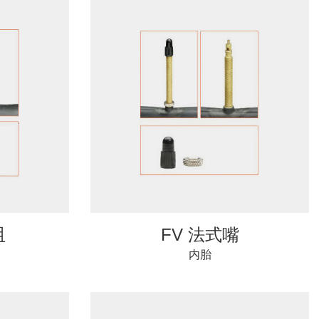
咀
FV 法式嘴
内胎