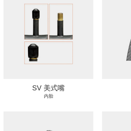
SV 美式嘴
内胎