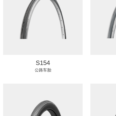
S154
公路车胎