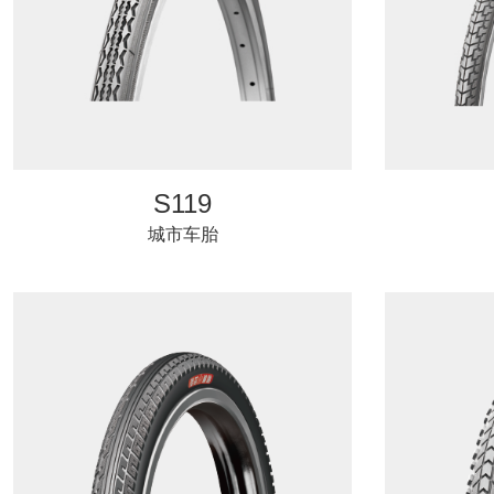
S119
城市车胎