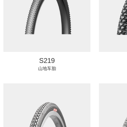
S219
山地车胎