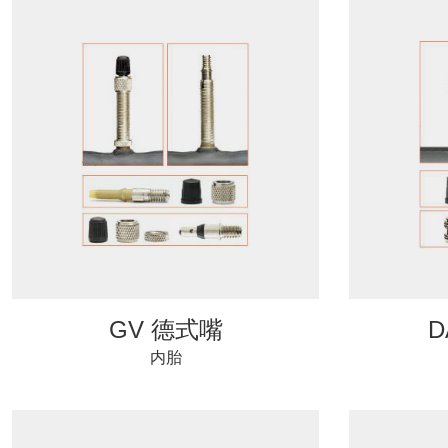
GV 德式嘴
D
内胎